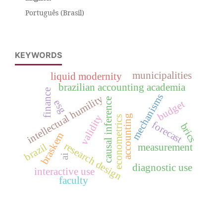
Português (Brasil)
KEYWORDS
municipalities
liquid modernity
brazilian accounting academia
finance
mechanisms
intellectual humility
causal inference
esg
budget
validity
accounting
econometrics
forecast
brics
braskem
research design
brazil
measurement
ai
diagnostic use
interactive use
faculty