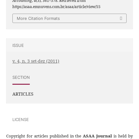
Accounting
,
4
(3), 361–378. Retrieved from
https://asaa.emnuvens.com.br/asaa/article/view/55
More Citation Formats
ISSUE
v. 4, n. 3 set-dez (2011)
SECTION
ARTICLES
LICENSE
Copyright for articles published in the
ASAA Journal
is held by