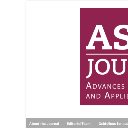
About the Journal
Editorial Team
Guidelines for au