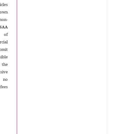
icles
 own
 non-
SAA
 of
cial
ubmit
ible
e the
ive
e no
 fees