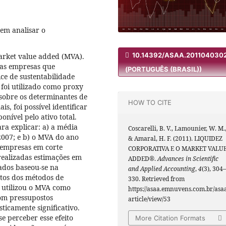
 em analisar o
10.14392/ASAA.201104030
Market value added (MVA).
das empresas que
(PORTUGUÊS (BRASIL))
ce de sustentabilidade
 foi utilizado como proxy
 sobre os determinantes de
HOW TO CITE
s, foi possível identificar
nível pelo ativo total.
ra explicar: a) a média
Coscarelli, B. V., Lamounier, W. M.
007; e b) o MVA do ano
& Amaral, H. F. (2011). LIQUIDEZ
 empresas em corte
CORPORATIVA E O MARKET VALU
realizadas estimações em
ADDED®.
Advances in Scientific
ados baseou-se na
and Applied Accounting
,
4
(3), 304–
stos dos métodos de
330. Retrieved from
e utilizou o MVA como
https://asaa.emnuvens.com.br/asa
om pressupostos
article/view/53
ticamente significativo.
e perceber esse efeito
More Citation Formats