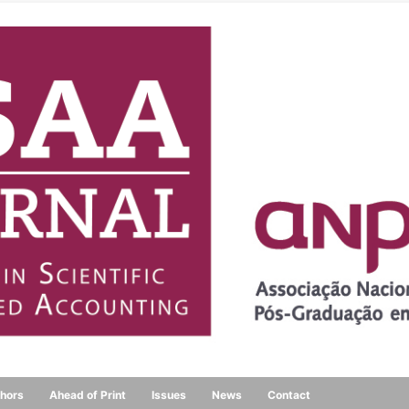
thors
Ahead of Print
Issues
News
Contact