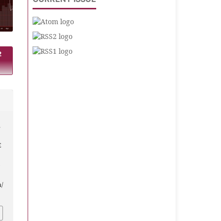
2
,
E
a/