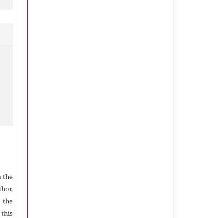
n the
thor,
 the
 this