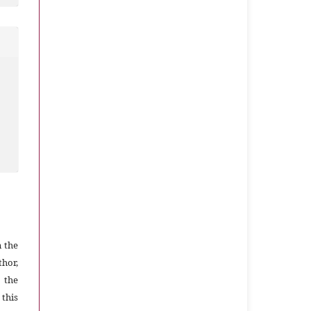
n the
thor,
 the
 this