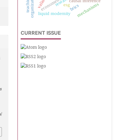
validity
econometrics
causal inference
mechanisms
esg
brics
liquid modernity
CURRENT ISSUE
&
s
a/