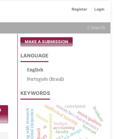
Register
Login
Search
MAKE A SUBMISSION
LANGUAGE
English
Português (Brasil)
KEYWORDS
intellectual humility
researcher characteristics
correlation
braskem
4
teaching with research
organizational (in)justice
municipalities
finance
measurement
budget
forecast
ai
accounting
research design
brazil
faculty