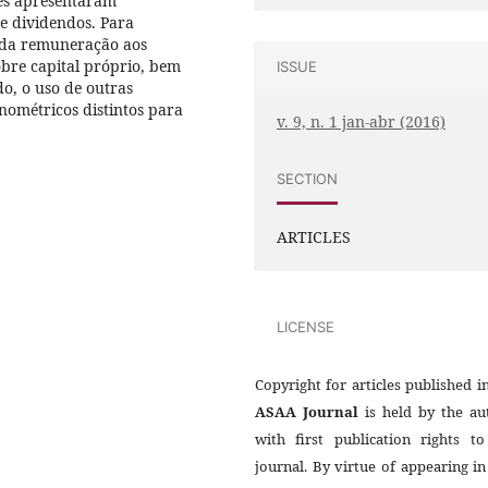
res apresentaram
 de dividendos. Para
l da remuneração aos
obre capital próprio, bem
ISSUE
o, o uso de outras
nométricos distintos para
v. 9, n. 1 jan-abr (2016)
SECTION
ARTICLES
LICENSE
Copyright for articles published i
ASAA Journal
is held by the au
with first publication rights to
journal. By virtue of appearing in