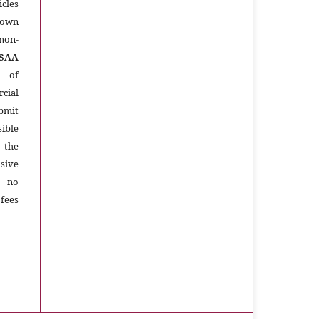
icles
 own
 non-
SAA
 of
cial
ubmit
ible
e the
ive
e no
 fees