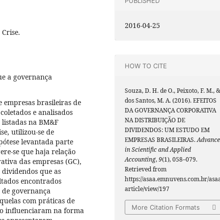
PUBLISHED
2016-04-25
Crise.
HOW TO CITE
que a governança
Souza, D. H. de O., Peixoto, F. M., 
dos Santos, M. A. (2016). EFEITOS
e empresas brasileiras de
DA GOVERNANÇA CORPORATIVA
 coletados e analisados
NA DISTRIBUIÇÃO DE
s listadas na BM&F
DIVIDENDOS: UM ESTUDO EM
e, utilizou-se de
EMPRESAS BRASILEIRAS.
Advance
pótese levantada parte
in Scientific and Applied
ere-se que haja relação
Accounting
,
9
(1), 058–079.
ativa das empresas (GC),
Retrieved from
 dividendos que as
https://asaa.emnuvens.com.br/asa
ultados encontrados
article/view/197
 de governança
quelas com práticas de
More Citation Formats
ão influenciaram na forma